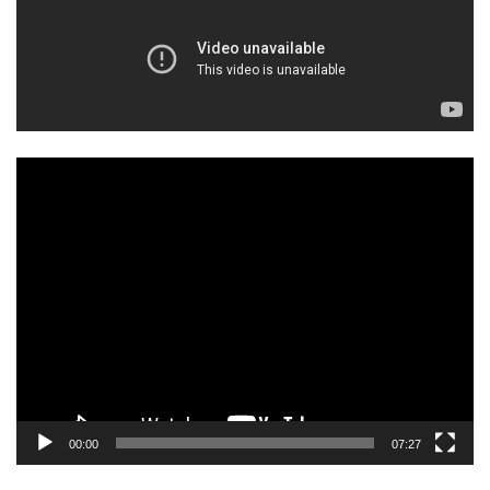
Odtwarzacz
video
00:00
07:27