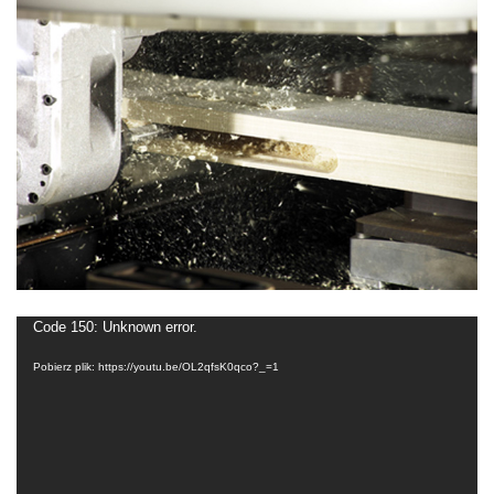
Odtwarzacz
Code 150: Unknown error.
video
Pobierz plik: https://youtu.be/OL2qfsK0qco?_=1